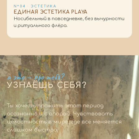
N°04 · ЭСТЕТИКА
ЕДИНАЯ ЭСТЕТИКА PLAYA
Носибельный в повседневке, без вычурности
и ритуального флёра.
а это — про тебя?
УЗНАЁШЬ СЕБЯ?
Ты хочешь прожить этот период
осознанно и с опорой. Чувствовать
целостность в мире, где всё меняется
слишком быстро.