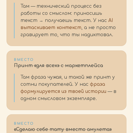
Там — технический процесс без
работы со смыслом: приносишь
текст → получаешь текст. У нас
AI
вытаскивает контекст
, а не просто
гравирует то, что ты надиктовал.
ВМЕСТО
Принт «для всех» с маркетплейса
Там фраза чужая, и такой же принт у
сотни покупателей. У нас
фраза
формулируется из твоей истории
— в
одном смысловом экземпляре.
ВМЕСТО
«Сделаю себе тату вместо амулета»