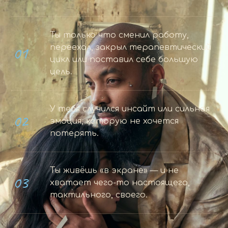
Ты только что сменил работу,
01
переехал, закрыл терапевтический
цикл или поставил себе большую
цель.
У тебя случился инсайт или сильная
02
эмоция, которую не хочется
потерять.
Ты живёшь «в экране» — и не
03
хватает чего-то настоящего,
тактильного, своего.