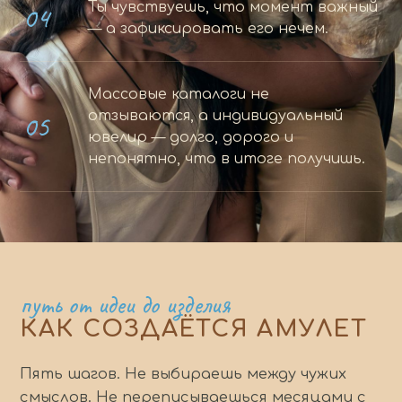
04
Ты чувствуешь, что момент важный
— а зафиксировать его нечем.
Массовые каталоги не
05
отзываются, а индивидуальный
ювелир — долго, дорого и
непонятно, что в итоге получишь.
путь от идеи до изделия
КАК СОЗДАЁТСЯ АМУЛЕТ
Пять шагов. Не выбираешь между чужих
смыслов. Не переписываешься месяцами с