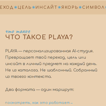
ЕХОД
✳
ЦЕЛЬ
✳
ИНСАЙТ
✳
ЯКОРЬ
✳
СИМВОЛ
✳
что такое
ЧТО ТАКОЕ PLAYA?
PLAYA — персонализированная AI-студия.
Превращает твой переход, цель или
инсайт в личный предмет на каждый день.
Не из каталога. Не шаблонный. Собранный
из твоего контекста.
Два формата — один маршрут:
посмотреть, как это работает
→