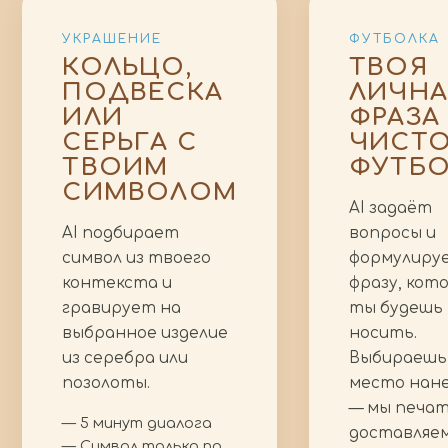
УКРАШЕНИЕ
ФУТБОЛКА
КОЛЬЦО,
ТВОЯ
ПОДВЕСКА
ЛИЧНА
ИЛИ
ФРАЗА
СЕРЬГА С
ЧИСТ
ТВОИМ
ФУТБО
СИМВОЛОМ
AI задаёт
AI подбирает
вопросы и
символ из твоего
формулиру
контекста и
фразу, кот
гравирует на
ты будешь
выбранное изделие
носить.
из серебра или
Выбираешь
позолоты.
место нан
— мы печат
— 5 минут диалога
доставляем
— Символ только по