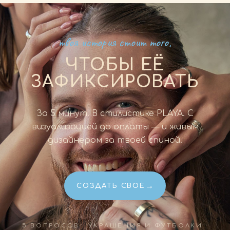
твоя история стоит того,
ЧТОБЫ ЕЁ
ЗАФИКСИРОВАТЬ
За 5 минут. В стилистике PLAYA. С
визуализацией до оплаты — и живым
дизайнером за твоей спиной.
→
СОЗДАТЬ СВОЁ
5 ВОПРОСОВ · УКРАШЕНИЯ И ФУТБОЛКИ ·