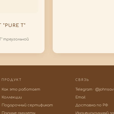
"PURE T"
T" треугольной
ПРОДУКТ
СВЯЗЬ
Как это работает
Telegram · @johnsa
Коллекции
Email
Подарочный сертификат
Доставка по РФ
Парные амулеты
Индивидуальный за