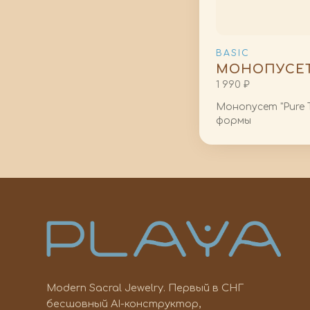
BASIC
МОНОПУСЕТ 
1 990 ₽
Монопусет "Pure 
формы
Modern Sacral Jewelry. Первый в СНГ
бесшовный AI-конструктор,