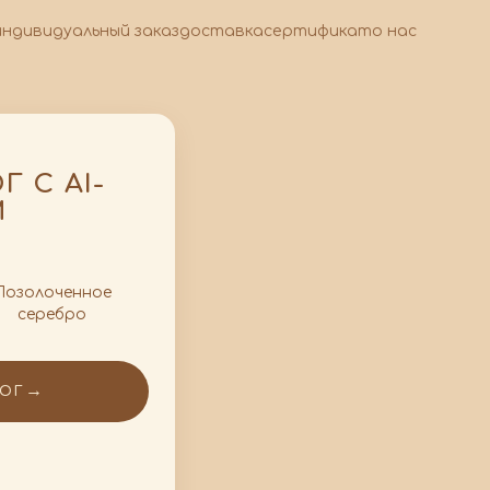
индивидуальный заказ
доставка
сертификат
о нас
 С AI-
М
Позолоченное
серебро
→
ЛОГ