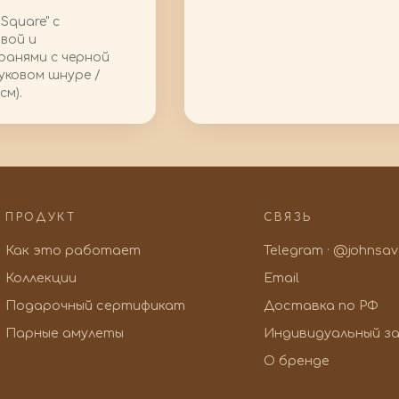
Square" с
вой и
ранями с черной
уковом шнуре /
см).
ПРОДУКТ
СВЯЗЬ
Как это работает
Telegram · @johnsa
Коллекции
Email
Подарочный сертификат
Доставка по РФ
Парные амулеты
Индивидуальный за
О бренде