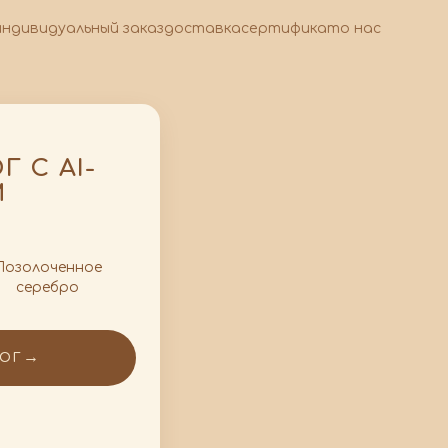
индивидуальный заказ
доставка
сертификат
о нас
 С AI-
М
Позолоченное
серебро
→
ЛОГ