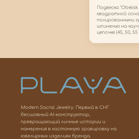
Подвеска "Obelisk 
квадратной осно
полированными г
шпинелью на кауч
цепочке (45, 50, 55 
Modern Sacral Jewelry. Первый в СНГ
бесшовный AI-конструктор,
превращающий личные истории и
намерения в кастомную гравировку на
ювелирных изделиях бренда.