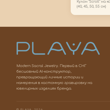
Кулон "Scroll" на
(40, 45, 50, 55 см)
Modern Sacral Jewelry. Первый в СНГ
бесшовный AI-конструктор,
превращающий личные истории и
намерения в кастомную гравировку на
ювелирных изделиях бренда.
© PLAYA, 2026