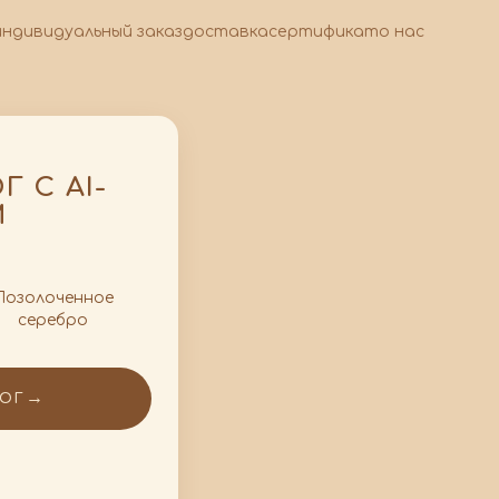
индивидуальный заказ
доставка
сертификат
о нас
 С AI-
М
Позолоченное
серебро
→
ЛОГ